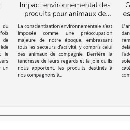
n
Impact environnemental des
G
produits pour animaux de
es
compagnie
t du
La conscientisation environnementale s’est
L'a
fois
imposée comme une préoccupation
dan
n de
majeure de notre époque, embrassant
rem
sède
tous les secteurs d’activité, y compris celui
del
t le
des animaux de compagnie. Derrière la
l'a
vers
tendresse de leurs regards et la joie qu'ils
soi
r un
nous apportent, les produits destinés à
ca
nos compagnons à...
com