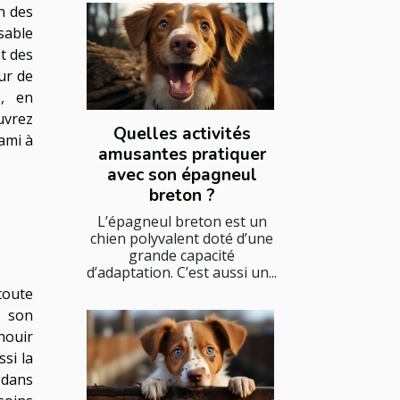
n des
sable
t des
ur de
é, en
uvrez
Quelles activités
ami à
amusantes pratiquer
avec son épagneul
breton ?
L’épagneul breton est un
chien polyvalent doté d’une
grande capacité
d’adaptation. C’est aussi un...
toute
s son
nouir
si la
 dans