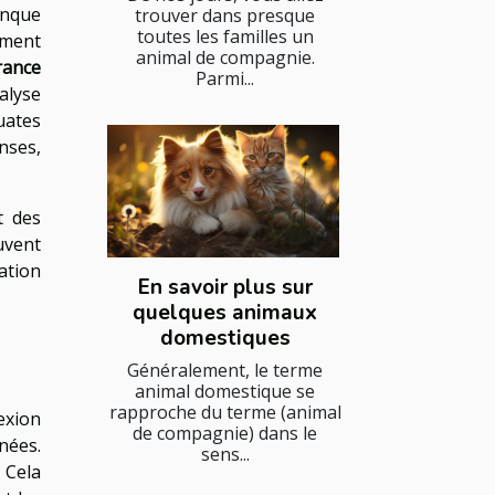
onque
trouver dans presque
toutes les familles un
ement
animal de compagnie.
rance
Parmi...
alyse
uates
nses,
t des
uvent
ation
En savoir plus sur
quelques animaux
domestiques
Généralement, le terme
animal domestique se
rapproche du terme (animal
exion
de compagnie) dans le
nées.
sens...
 Cela