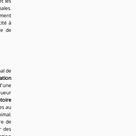
t les
ales.
ement
ité à
re de
al de
ation
d'une
gueur
toire
es au
imal.
re de
r des