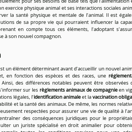
eulement pour ses besoins de base tels que l'alimentation e
n exercice physique animal et ses interactions sociales anim
ver la santé physique et mentale de l'animal. Il est égal
lutions de sa propre vie qui pourraient influencer la capac
prenant en compte tous ces éléments, l'adoptant s'assu
euse à son nouvel compagnon.
n
st un élément déterminant avant d'accueillir un nouvel anim
et, en fonction des espèces et des races, une
réglement
. Ainsi, des différences notables peuvent être observées 
 s'informer sur les
règlements animaux de compagnie
en vi
ions légales, l'
identification animale
et la
vaccination obliga
abilité et la santé des animaux. De même, les normes relativ
eusement respectées pour assurer une vie de qualité à l'an
entraîner des conséquences juridiques pour le propriétai
lter un juriste spécialisé en droit animalier pour obteni