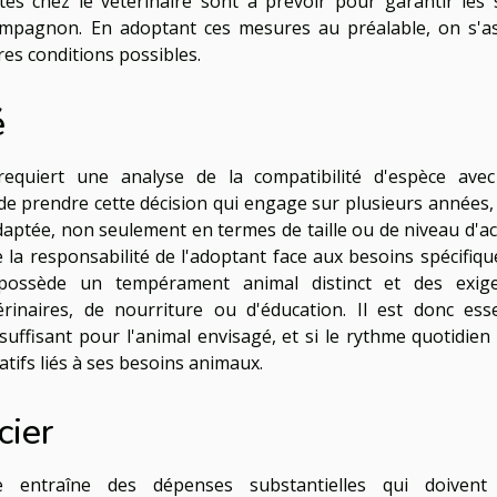
ites chez le vétérinaire sont à prévoir pour garantir les 
compagnon. En adoptant ces mesures au préalable, on s'a
res conditions possibles.
é
equiert une analyse de la compatibilité d'espèce ave
e prendre cette décision qui engage sur plusieurs années, i
daptée, non seulement en termes de taille ou de niveau d'act
 la responsabilité de l'adoptant face aux besoins spécifiqu
 possède un tempérament animal distinct et des exig
térinaires, de nourriture ou d'éducation. Il est donc esse
 suffisant pour l'animal envisagé, et si le rythme quotidien 
tifs liés à ses besoins animaux.
cier
 entraîne des dépenses substantielles qui doivent