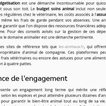
dgetisation
est une démarche incontournable pour quic
nt sous son toit. Le
budget soins animal
inclut non seul
es régulières chez le vétérinaire, les coûts associés à l'
assu
ois même les frais de garde pendant vos absences. Une an
 garantir que l'on dispose des ressources financières adéq
rme. Pour des conseils avisés sur la gestion de ces dépe
ans le domaine animalier est une démarche pertinente.
des sites de référence tels que
les-animaux.fr
, qui offren
propriétaire d'animal de compagnie. Ces plateformes pe
s frais vétérinaires ou encore des astuces pour une aliment
 à quatre pattes.
nce de l'engagement
sente un engagement long terme qui mérite une réfl
 selon les espèces et peut atteindre plusieurs dizaines d'an
t pour garantir le bien-être animal tout au long de sa vie.