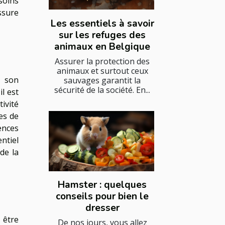
soins
ssure
Les essentiels à savoir
sur les refuges des
animaux en Belgique
Assurer la protection des
animaux et surtout ceux
c son
sauvages garantit la
sécurité de la société. En...
l est
ivité
es de
ences
ntiel
de la
Hamster : quelques
conseils pour bien le
dresser
 être
De nos jours, vous allez